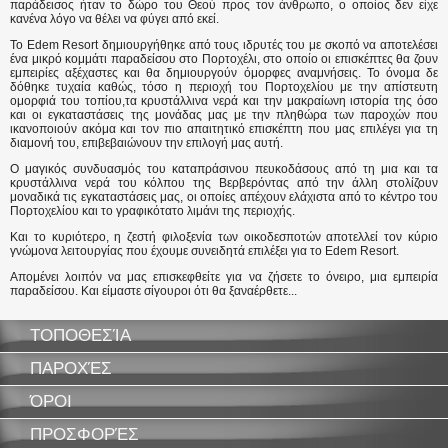
παράδεισος ήταν το δώρο του Θεού προς τον άνθρωπο, ο οποίος δεν είχε
κανένα λόγο να θέλει να φύγει από εκεί.
Το Edem Resort δημιουργήθηκε από τους ιδρυτές του με σκοπό να αποτελέσει
ένα μικρό κομμάτι παραδείσου στο Πορτοχέλι, στο οποίο οι επισκέπτες θα ζουν
εμπειρίες αξέχαστες και θα δημιουργούν όμορφες αναμνήσεις. Το όνομα δε
δόθηκε τυχαία καθώς, τόσο η περιοχή του Πορτοχελίου με την απίστευτη
ομορφιά του τοπίου,τα κρυστάλλινα νερά και την μακραίωνη ιστορία της όσο
και οι εγκαταστάσεις της μονάδας μας με την πληθώρα των παροχών που
ικανοποιούν ακόμα και τον πιο απαιτητικό επισκέπτη που μας επιλέγει για τη
διαμονή του, επιβεβαιώνουν την επιλογή μας αυτή.
Ο μαγικός συνδυασμός του καταπράσινου πευκοδάσους από τη μια και τα
κρυστάλλινα νερά του κόλπου της Βερβερόντας από την άλλη στολίζουν
μοναδικά τις εγκαταστάσεις μας, οι οποίες απέχουν ελάχιστα από το κέντρο του
Πορτοχελίου και το γραφικότατο λιμάνι της περιοχής.
Και το κυριότερο, η ζεστή φιλοξενία των οικοδεσποτών αποτελλεί τον κύριο
γνώμονα λειτουργίας που έχουμε συνειδητά επιλέξει για το Edem Resort.
Απομένει λοιπόν να μας επισκεφθείτε για να ζήσετε το όνειρο, μια εμπειρία
παραδείσου. Και είμαστε σίγουροι ότι θα ξαναέρθετε...
ΤΟΠΟΘΕΣΊΑ
ΠΑΡΟΧΈΣ
ΌΡΟΙ
ΠΡΟΣΦΟΡΈΣ